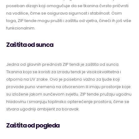
poseban dizajn koji omogućuje da se tkanina čvrsto pričvrsti
na vodilice, čime se osigurava sigurnost i stabilnost. Osim
toga, ZIP tende mogu pružiti i zaštitu od vjetra, čineći ih još više
funkcionalnim.
Zaštita od sunca
Jedna od glavnih prednosti ZIP tendi je zaštita od sunca.
Tkanina koja se koristi za izradu tendi je visokokvalitetna i
otporna na UV zrake. Ovo je posebno važno za ljude koji
provode puno vremena na otvorenom ili imaju prostorije koje
su izložene jakom sunčevom svjetlu. ZIP tende pružaju ugodnu
hladovinu i smanjuju toplinsko opterećenje prostora, čime se
stvara ugodniji ambijent za boravak.
Zaštita od pogleda