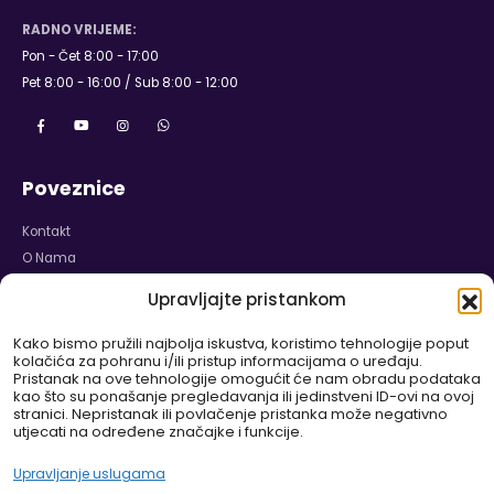
RADNO VRIJEME:
Pon - Čet 8:00 - 17:00
Pet 8:00 - 16:00 / Sub 8:00 - 12:00
Poveznice
Kontakt
O Nama
Naslovnica
Upravljajte pristankom
Karijera
Izjava o Privatnosti
Kako bismo pružili najbolja iskustva, koristimo tehnologije poput
kolačića za pohranu i/ili pristup informacijama o uređaju.
Politika Kolačića
Pristanak na ove tehnologije omogućit će nam obradu podataka
Odricanje od Odgovornosti
kao što su ponašanje pregledavanja ili jedinstveni ID-ovi na ovoj
stranici. Nepristanak ili povlačenje pristanka može negativno
Pravilnik o Garanciji i Reklamaciji
utjecati na određene značajke i funkcije.
WEB SHOP
Upravljanje uslugama
DELUX-ZASTORI.EU