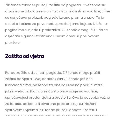
ZIP tende također pružaju zaštitu od pogleda. Ove tende su
dizajnirane tako da se tkanina čvrsto pričvrsti na vodilice, čime
se sprječava prolazak pogleda izvana prema unutra. To je
osobito korisno za privatnost u prostorijama koje su izložene
pogledima susjeda ili prolaznika. ZIP tende omogućuju da se
osjećate sigurno i zaštićeno u svom domu ili poslovnom
prostoru.
Zaštita od vjetra
Pored zaštite od sunca i pogleda, ZIP tende mogu pružiti i
zaštitu od vjetra. Ovaj dodatak čini ZIP tende još više
funkcionalnima, posebno za one koji žive na područjima s
jakim vjetrom. Tkanina se čvrsto pričvršćuje na vodilice,
sprječavajući prodor vjetra u prostoriju. Ovo je posebito važno
za terase, balkone ili otvorene prostore koji su izloženi
vjetrovitim uvjetima. ZIP tende pružaju dodatnu zaštitu i