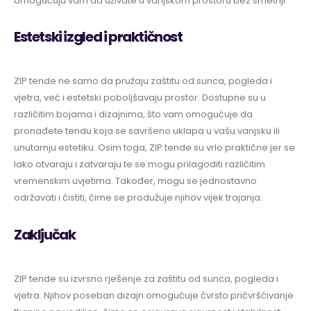
omogućuju vam da uživate u vanjskom prostoru bez smetnji.
Estetski izgled i praktičnost
ZIP tende ne samo da pružaju zaštitu od sunca, pogleda i
vjetra, već i estetski poboljšavaju prostor. Dostupne su u
različitim bojama i dizajnima, što vam omogućuje da
pronađete tendu koja se savršeno uklapa u vašu vanjsku ili
unutarnju estetiku. Osim toga, ZIP tende su vrlo praktične jer se
lako otvaraju i zatvaraju te se mogu prilagoditi različitim
vremenskim uvjetima. Također, mogu se jednostavno
održavati i čistiti, čime se produžuje njihov vijek trajanja.
Zaključak
ZIP tende su izvrsno rješenje za zaštitu od sunca, pogleda i
vjetra. Njihov poseban dizajn omogućuje čvrsto pričvršćivanje