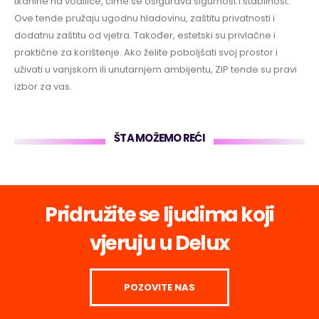
tkanine na vodilice, čime se osigurava sigurnost i stabilnost.
Ove tende pružaju ugodnu hladovinu, zaštitu privatnosti i
dodatnu zaštitu od vjetra. Također, estetski su privlačne i
praktične za korištenje. Ako želite poboljšati svoj prostor i
uživati u vanjskom ili unutarnjem ambijentu, ZIP tende su pravi
izbor za vas.
ŠTA MOŽEMO REĆI
Pridružite se ljudima koji
vjeruju u Delux
POZOVITE NAS