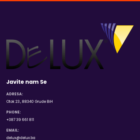
Javite nam Se
ADRESA:
Otok 23., 88340 Grude BiH
PHONE:
+387 39 661 811
EMAIL:
delux@delux.ba