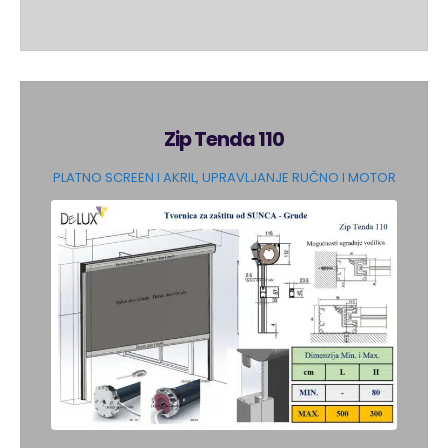
Zip Tenda 110
PLATNO SCREEN I AKRIL, UPRAVLJANJE RUČNO I MOTOR