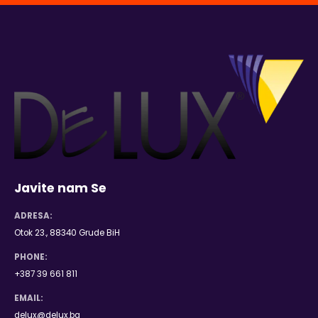
Javite nam Se
ADRESA:
Otok 23., 88340 Grude BiH
PHONE:
+387 39 661 811
EMAIL:
delux@delux.ba