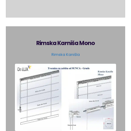
Rimska Karniša Mono
Rimska Kanišla