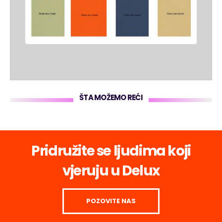
ŠTA MOŽEMO REĆI
Pridružite se ljudima koji
vjeruju u Delux
POZOVITE NAS