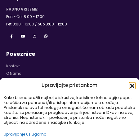
RADNO VRIJEME:
Pon - Čet 8:00 - 17:00
Pet 8:00 - 16:00 / Sub 8:00 - 12:00
Poveznice
Kontakt
O Nama
Naslovnica
Upravljajte pristankom
Karijera
Izjava o Privatnosti
Kako bismo pružili najbolja iskustva, koristimo tehnologije poput
kolačića za pohranu i/ili pristup informacijama o uređaju.
Politika Kolačića
Pristanak na ove tehnologije omogućit će nam obradu podataka
Odricanje od Odgovornosti
kao što su ponašanje pregledavanja ili jedinstveni ID-ovi na ovoj
stranici. Nepristanak ili povlačenje pristanka može negativno
Pravilnik o Garanciji i Reklamaciji
utjecati na određene značajke i funkcije.
WEB SHOP
Upravljanje uslugama
DELUX-ZASTORI.EU