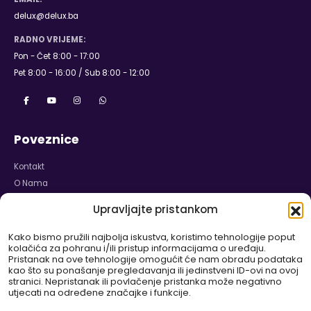
delux@delux.ba
RADNO VRIJEME:
Pon - Čet 8:00 - 17:00
Pet 8:00 - 16:00 / Sub 8:00 - 12:00
Poveznice
Kontakt
O Nama
Naslovnica
Upravljajte pristankom
Karijera
Izjava o Privatnosti
Kako bismo pružili najbolja iskustva, koristimo tehnologije poput
kolačića za pohranu i/ili pristup informacijama o uređaju.
Politika Kolačića
Pristanak na ove tehnologije omogućit će nam obradu podataka
Odricanje od Odgovornosti
kao što su ponašanje pregledavanja ili jedinstveni ID-ovi na ovoj
stranici. Nepristanak ili povlačenje pristanka može negativno
Pravilnik o Garanciji i Reklamaciji
utjecati na određene značajke i funkcije.
WEB SHOP