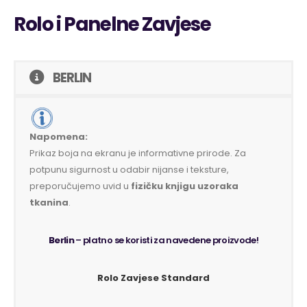
Rolo i Panelne Zavjese
BERLIN
Napomena:
Prikaz boja na ekranu je informativne prirode. Za
potpunu sigurnost u odabir nijanse i teksture,
preporučujemo uvid u
fizičku knjigu uzoraka
tkanina
.
Berlin
– platno se koristi za navedene proizvode!
Rolo Zavjese Standard