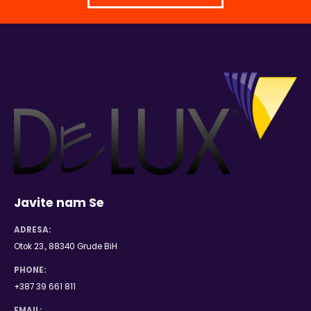
Javite nam Se
ADRESA:
Otok 23., 88340 Grude BiH
PHONE:
+387 39 661 811
EMAIL: