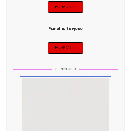
Prikaži Više+
Panelne Zavjese
Prikaži Više+
BERLIN 0100