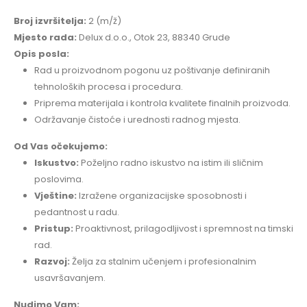
Broj izvršitelja:
2 (m/ž)
Mjesto rada:
Delux d.o.o., Otok 23, 88340 Grude
Opis posla:
Rad u proizvodnom pogonu uz poštivanje definiranih
tehnoloških procesa i procedura.
Priprema materijala i kontrola kvalitete finalnih proizvoda.
Održavanje čistoće i urednosti radnog mjesta.
Od Vas očekujemo:
Iskustvo:
Poželjno radno iskustvo na istim ili sličnim
poslovima.
Vještine:
Izražene organizacijske sposobnosti i
pedantnost u radu.
Pristup:
Proaktivnost, prilagodljivost i spremnost na timski
rad.
Razvoj:
Želja za stalnim učenjem i profesionalnim
usavršavanjem.
Nudimo Vam: