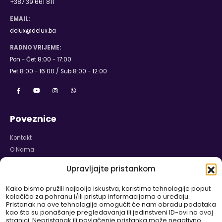
+387 39 661 811
EMAIL:
delux@delux.ba
RADNO VRIJEME:
Pon - Čet 8:00 - 17:00
Pet 8:00 - 16:00 / Sub 8:00 - 12:00
Poveznice
Kontakt
O Nama
Naslovnica
Upravljajte pristankom
Karijera
Izjava o Privatnosti
Kako bismo pružili najbolja iskustva, koristimo tehnologije poput
kolačića za pohranu i/ili pristup informacijama o uređaju.
Politika Kolačića
Pristanak na ove tehnologije omogućit će nam obradu podataka
Odricanje od Odgovornosti
kao što su ponašanje pregledavanja ili jedinstveni ID-ovi na ovoj
stranici. Nepristanak ili povlačenje pristanka može negativno
Pravilnik o Garanciji i Reklamaciji