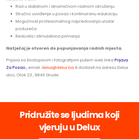
Rad u stabilnom i dinamičnom radnom okruženju.
Stručno uvođenje u posao i kontinuiranu edukaciju.
Mogućnost profesionalnog napredovanja unutar
poduzeća.
Redovita i stimulativna primanja.
Natječaj je otvoren do popunjavanja radnih mjesta.
Prijava sa životopisom i fotografijom putem web linka
Prijava
Za Posao ,
email:
delux@delux.ba
ili dostavit na adresu Delux
doo, Otok 23., 8840 Grude.
Pridružite se ljudima koji
vjeruju u Delux