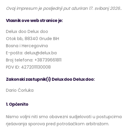
Ovaj impresum je posljednji put ažuriran 17. svibanj 2026..
Vlasnik ove web stranice je:
Delux doo Delux doo
Otok bb, 88340 Grude BiH
Bosna i Hercegovina
E-pošta:
delux@
delux.ba
Broj telefona: +38739661811
PDV ID: 4272011130008
Zakonski zastupnik(i) Delux doo Delux doo:
Dario Ćorluka
1. Općenito
Nismo voljni niti smo obavezni sudjelovati u postupcima
rješavanja sporova pred potrošačkom arbitražom.