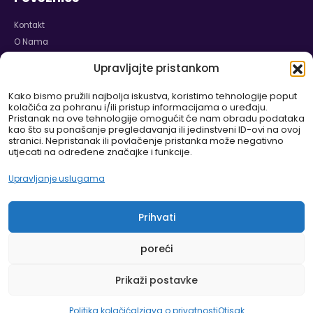
Kontakt
O Nama
Naslovnica
Upravljajte pristankom
Karijera
Izjava o Privatnosti
Kako bismo pružili najbolja iskustva, koristimo tehnologije poput
kolačića za pohranu i/ili pristup informacijama o uređaju.
Politika Kolačića
Pristanak na ove tehnologije omogućit će nam obradu podataka
Odricanje od Odgovornosti
kao što su ponašanje pregledavanja ili jedinstveni ID-ovi na ovoj
stranici. Nepristanak ili povlačenje pristanka može negativno
Pravilnik o Garanciji i Reklamaciji
utjecati na određene značajke i funkcije.
WEB SHOP
Upravljanje uslugama
DELUX-ZASTORI.EU
ZASTORI.HR
Prihvati
poreći
Prikaži postavke
Delux doo. © 2026. All Rights Reserved
Politika kolačića
Izjava o privatnosti
Otisak