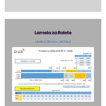
Lamela za Rolete
LAMELA 39 mm , DETALJI