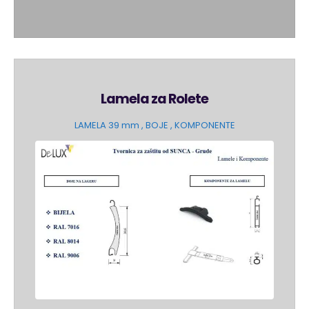
Lamela za Rolete
LAMELA 39 mm , BOJE , KOMPONENTE