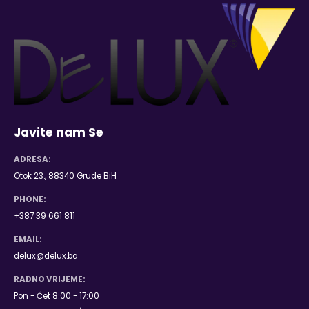
Javite nam Se
ADRESA:
Otok 23., 88340 Grude BiH
PHONE:
+387 39 661 811
EMAIL:
delux@delux.ba
RADNO VRIJEME:
Pon - Čet 8:00 - 17:00