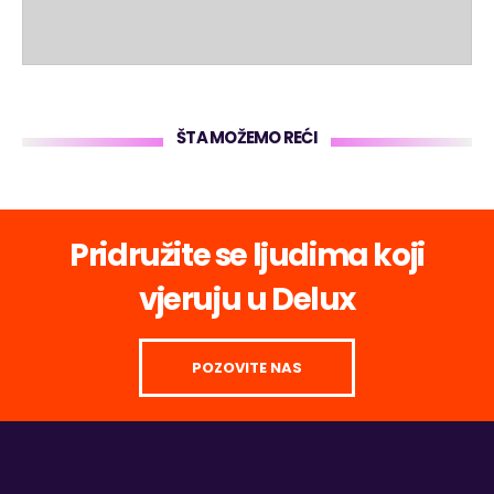
ŠTA MOŽEMO REĆI
Pridružite se ljudima koji
vjeruju u Delux
POZOVITE NAS