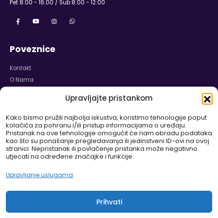
Pet 8:00 - 16:00 / Sub 8:00 - 12:00
Poveznice
Kontakt
O Nama
Naslovnica
Upravljajte pristankom
Karijera
Izjava o Privatnosti
Kako bismo pružili najbolja iskustva, koristimo tehnologije poput
kolačića za pohranu i/ili pristup informacijama o uređaju.
Politika Kolačića
Pristanak na ove tehnologije omogućit će nam obradu podataka
Odricanje od Odgovornosti
kao što su ponašanje pregledavanja ili jedinstveni ID-ovi na ovoj
stranici. Nepristanak ili povlačenje pristanka može negativno
Pravilnik o Garanciji i Reklamaciji
utjecati na određene značajke i funkcije.
WEB SHOP
Upravljanje uslugama
DELUX-ZASTORI.EU
ZASTORI.HR
Prihvati