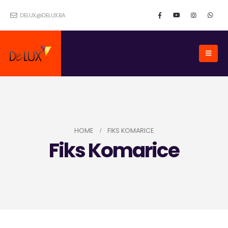
DELUX@DELUX.BA
HOME
FIKS KOMARICE
Fiks Komarice