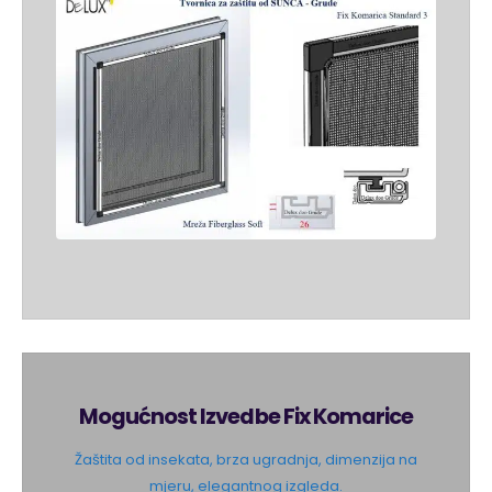
Mogućnost Izvedbe Fix Komarice
Žaštita od insekata, brza ugradnja, dimenzija na
mjeru, elegantnog izgleda.