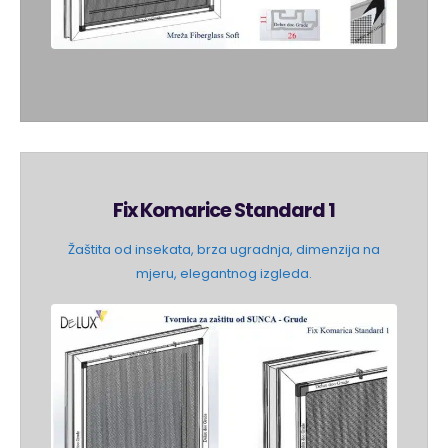
Fix Komarice Standard 1
Žaštita od insekata, brza ugradnja, dimenzija na
mjeru, elegantnog izgleda.