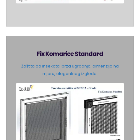
Fix Komarice Standard
Žaštita od insekata, brza ugradnja, dimenzija na
mjeru, elegantnog izgleda.