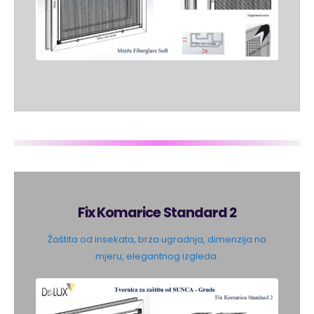
Fix Komarice Standard 2
Žaštita od insekata, brza ugradnja, dimenzija na
mjeru, elegantnog izgleda.