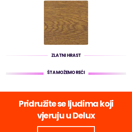
ZLATNI HRAST
ŠTA MOŽEMO REĆI
Pridružite se ljudima koji
vjeruju u Delux