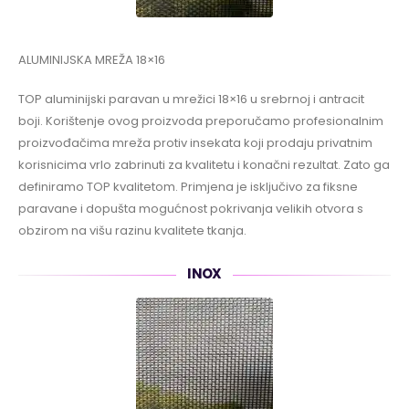
ALUMINIJSKA MREŽA 18×16
TOP aluminijski paravan u mrežici 18×16 u srebrnoj i antracit
boji. Korištenje ovog proizvoda preporučamo profesionalnim
proizvođačima mreža protiv insekata koji prodaju privatnim
korisnicima vrlo zabrinuti za kvalitetu i konačni rezultat. Zato ga
definiramo TOP kvalitetom. Primjena je isključivo za fiksne
paravane i dopušta mogućnost pokrivanja velikih otvora s
obzirom na višu razinu kvalitete tkanja.
INOX