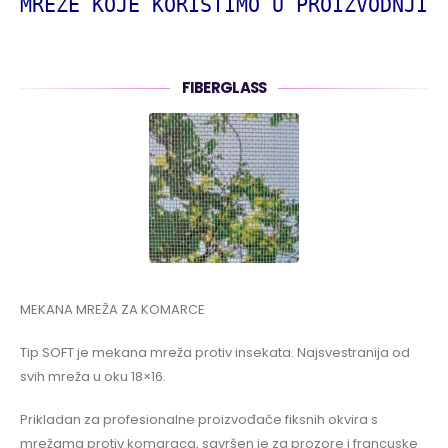
MREŽE KOJE KORISTIMO U PROIZVODNJI
FIBERGLASS
MEKANA MREŽA ZA KOMARCE
Tip SOFT je mekana mreža protiv insekata. Najsvestranija od
svih mreža u oku 18×16.
Prikladan za profesionalne proizvođače fiksnih okvira s
mrežama protiv komaraca, savršen je za prozore i francuske