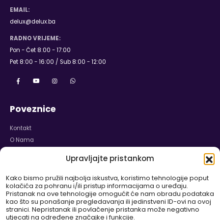
EMAIL:
delux@delux.ba
RADNO VRIJEME:
Pon - Čet 8:00 - 17:00
Pet 8:00 - 16:00 / Sub 8:00 - 12:00
Poveznice
Kontakt
O Nama
Naslovnica
Upravljajte pristankom
Karijera
Izjava o Privatnosti
Kako bismo pružili najbolja iskustva, koristimo tehnologije poput
kolačića za pohranu i/ili pristup informacijama o uređaju.
Politika Kolačića
Pristanak na ove tehnologije omogućit će nam obradu podataka
Odricanje od Odgovornosti
kao što su ponašanje pregledavanja ili jedinstveni ID-ovi na ovoj
stranici. Nepristanak ili povlačenje pristanka može negativno
Pravilnik o Garanciji i Reklamaciji
utjecati na određene značajke i funkcije.