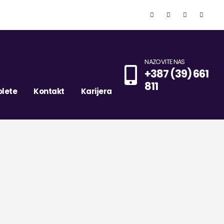
NAZOVITE NAS
+387 (39) 661
811
olete
Kontakt
Karijera