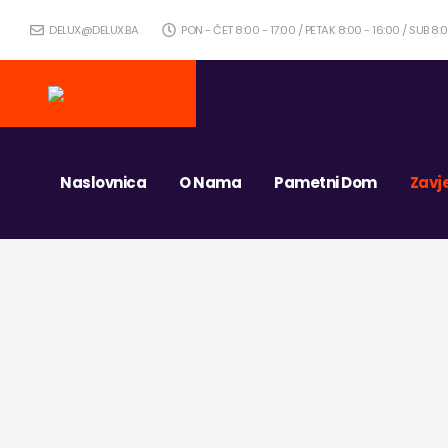
DELUX@DELUX.BA
PON - ČET 8:00 - 17:00 / PETAK 8:00 - 16:00 / SUB 8
Naslovnica
O Nama
Pametni Dom
Zavj