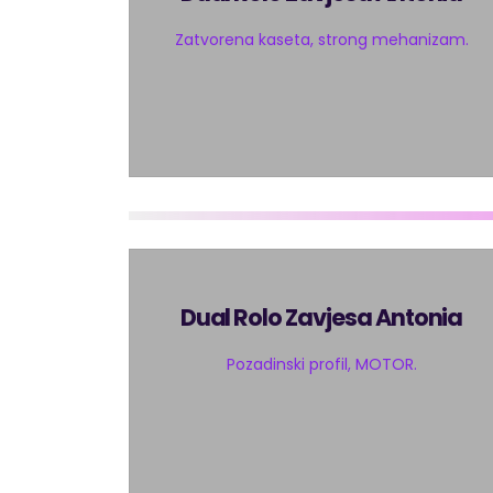
Zatvorena kaseta, strong mehanizam.
Dual Rolo Zavjesa Antonia
Pozadinski profil, MOTOR.