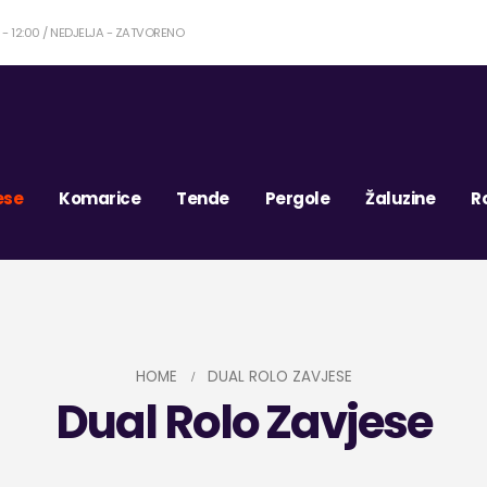
:0 - 12:00 / NEDJELJA - ZATVORENO
ese
Komarice
Tende
Pergole
Žaluzine
R
HOME
DUAL ROLO ZAVJESE
Dual Rolo Zavjese