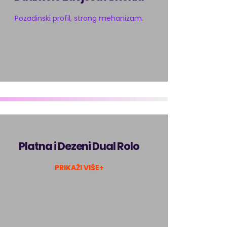
Pozadinski profil, strong mehanizam.
Platna i Dezeni Dual Rolo
PRIKAŽI VIŠE+