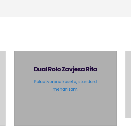
Dual Rolo Zavjesa Rita
Poluotvorena kaseta, standard
mehanizam.