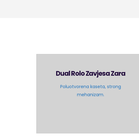
Dual Rolo Zavjesa Zara
Poluotvorena kaseta, strong
mehanizam.