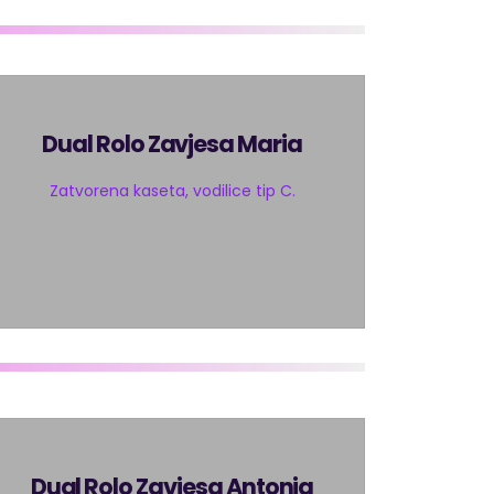
Dual Rolo Zavjesa Maria
Zatvorena kaseta, vodilice tip C.
Dual Rolo Zavjesa Antonia