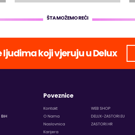
ŠTA MOŽEMO REĆI
e ljudima koji vjeruju u Delux
Poveznice
Kontakt
WEB SHOP
 BiH
O Nama
DELUX-ZASTORI.EU
Naslovnica
ZASTORI.HR
Karijera